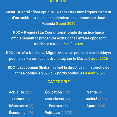
A LA UNE
Kasaï-Oriental : fibre optique, IA et centres numériques au cœur
d’un ambitieux plan de modernisation annoncé par José
Mpanda
5 août 2026
RDC – Rwanda | La Cour internationale de justice lance
officiellement la procédure écrite dans l’affaire opposant
Kinshasa à Kigali
5 août 2026
RDC : arrivé à Kinshasa, Miguel Masaisai poursuit son plaidoyer
pour la paix avant de mettre le cap sur le Maroc
5 août 2026
RDC : Jacquemain Shabani remet la directive ministérielle de
l’année politique 2026 aux partis politiques
4 août 2026
CATEGORIE
Actualité
(204)
Éducation
(129)
Santé
(41)
Culture
(7)
Non Classé
(54)
Société
(167)
Découverte
(2)
Podcast
(1)
Sport
(240)
Économie
(99)
Politique
(1 378)