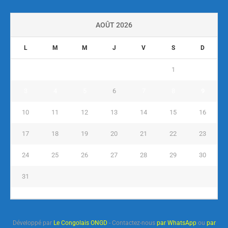
AOÛT 2026
L
M
M
J
V
S
D
1
2
3
4
5
6
7
8
9
10
11
12
13
14
15
16
17
18
19
20
21
22
23
24
25
26
27
28
29
30
31
« Juil
Développé par
Le Congolais ONGD
- Contactez-nous
par WhatsApp
ou
par