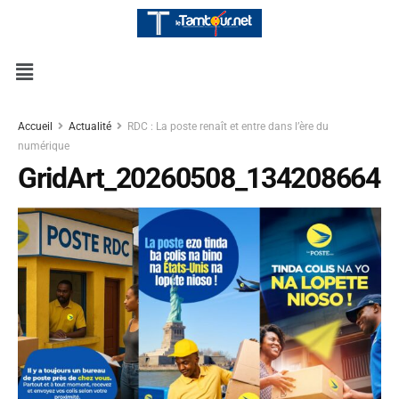
Accueil
Actualité
RDC : La poste renaît et entre dans l’ère du
numérique
GridArt_20260508_134208664