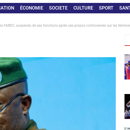
CATION
ÉCONOMIE
SOCIETE
CULTURE
SPORT
SAN
 des FARDC, suspendu de ses fonctions après ses propos controversés sur les femmes