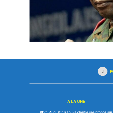
F
A LA UNE
RDC : Augustin Kabuya clarifie ses propos sur