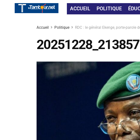
ACCUEIL
POLITIQUE
ÉDU
Accueil
Politique
RDC : le général Ekenge, porte-parole
20251228_213857