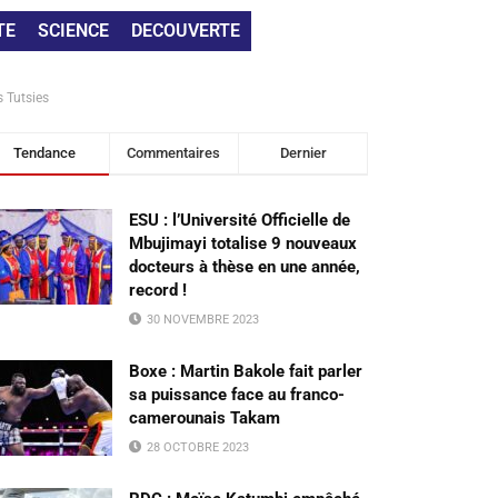
TE
SCIENCE
DECOUVERTE
 Tutsies
Tendance
Commentaires
Dernier
ESU : l’Université Officielle de
Mbujimayi totalise 9 nouveaux
docteurs à thèse en une année,
record !
30 NOVEMBRE 2023
Boxe : Martin Bakole fait parler
sa puissance face au franco-
camerounais Takam
28 OCTOBRE 2023