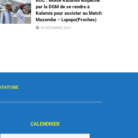
RDC : Moïse Katumbi empêché
par la DGM de se rendre à
Kalemie pour assister au Match
Mazembe – Lupopo(Proches)
30 DÉCEMBRE 2023
YOUTUBE
CALENDRIER