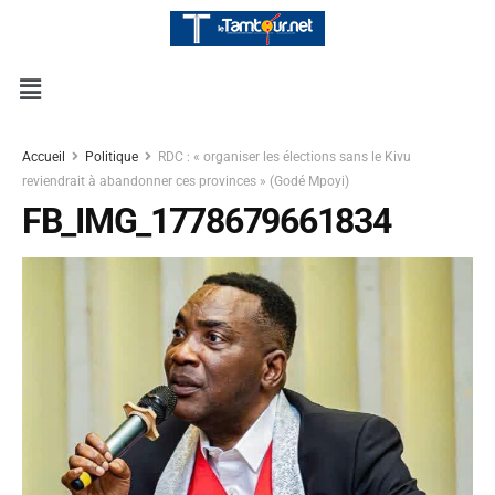
Accueil
Politique
RDC : « organiser les élections sans le Kivu
reviendrait à abandonner ces provinces » (Godé Mpoyi)
FB_IMG_1778679661834