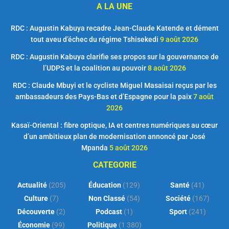
A LA UNE
RDC : Augustin Kabuya recadre Jean-Claude Katende et dément
tout aveu d’échec du régime Tshisekedi
9 août 2026
RDC : Augustin Kabuya clarifie ses propos sur la gouvernance de
l’UDPS et la coalition au pouvoir
8 août 2026
RDC : Claude Mbuyi et le cycliste Miguel Masaisai reçus par les
ambassadeurs des Pays-Bas et d’Espagne pour la paix
7 août
2026
Kasaï-Oriental : fibre optique, IA et centres numériques au cœur
d’un ambitieux plan de modernisation annoncé par José
Mpanda
5 août 2026
CATEGORIE
Actualité
(205)
Éducation
(129)
Santé
(41)
Culture
(7)
Non Classé
(54)
Société
(167)
Découverte
(2)
Podcast
(1)
Sport
(241)
Économie
(99)
Politique
(1 380)