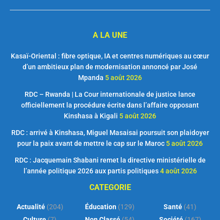
A LA UNE
Kasaï-Oriental : fibre optique, IA et centres numériques au cœur
d’un ambitieux plan de modernisation annoncé par José
Mpanda
5 août 2026
RDC – Rwanda | La Cour internationale de justice lance
officiellement la procédure écrite dans l’affaire opposant
Kinshasa à Kigali
5 août 2026
RDC : arrivé à Kinshasa, Miguel Masaisai poursuit son plaidoyer
pour la paix avant de mettre le cap sur le Maroc
5 août 2026
RDC : Jacquemain Shabani remet la directive ministérielle de
l’année politique 2026 aux partis politiques
4 août 2026
CATEGORIE
Actualité
(204)
Éducation
(129)
Santé
(41)
Culture
(7)
Non Classé
(54)
Société
(167)