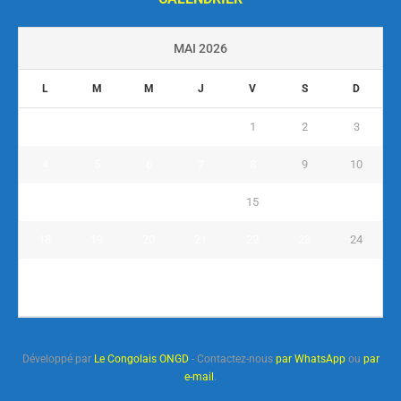
MAI 2026
L
M
M
J
V
S
D
1
2
3
4
5
6
7
8
9
10
11
12
13
14
15
16
17
18
19
20
21
22
23
24
25
26
27
28
29
30
31
« Avr
Juin »
Développé par
Le Congolais ONGD
- Contactez-nous
par WhatsApp
ou
par
e-mail
.