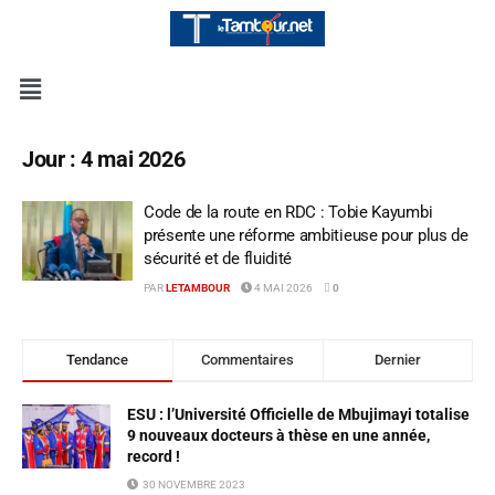
Jour :
4 mai 2026
Code de la route en RDC : Tobie Kayumbi
présente une réforme ambitieuse pour plus de
sécurité et de fluidité
PAR
LETAMBOUR
4 MAI 2026
0
Tendance
Commentaires
Dernier
ESU : l’Université Officielle de Mbujimayi totalise
9 nouveaux docteurs à thèse en une année,
record !
30 NOVEMBRE 2023