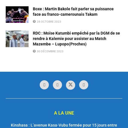
Boxe : Martin Bakole fait parler sa puissance
face au franco-camerounais Takam
28 OCTOBRE 2023
RDC : Moïse Katumbi empêché par la DGM de se
rendre à Kalemie pour assister au Match
Mazembe – Lupopo(Proches)
30 DÉCEMBRE 2023
A LA UNE
Kinshasa : L’avenue Kasa-Vubu fermée pour 15 jours entre