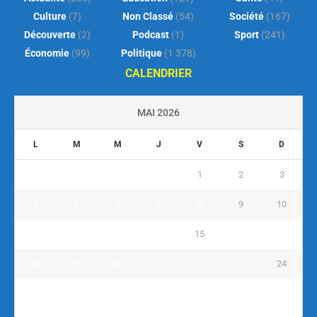
Culture
(7)
Non Classé
(54)
Société
(167)
Découverte
(2)
Podcast
(1)
Sport
(241)
Économie
(99)
Politique
(1 378)
CALENDRIER
MAI 2026
L
M
M
J
V
S
D
1
2
3
4
5
6
7
8
9
10
11
12
13
14
15
16
17
18
19
20
21
22
23
24
25
26
27
28
29
30
31
« Avr
Juin »