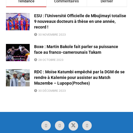
Tendance
Commentaires
Dernier
ESU : l’Université Officielle de Mbujimayi totalise
9 nouveaux docteurs à thèse en une année,
record !
30 NOVEMBRE 2023
Boxe : Martin Bakole fait parler sa puissance
face au franco-camerounais Takam
28 OCTOBRE 2023
RDC : Moïse Katumbi empêché par la DGM de se
rendre à Kalemie pour assister au Match
Mazembe – Lupopo(Proches)
30 DÉCEMBRE 2023