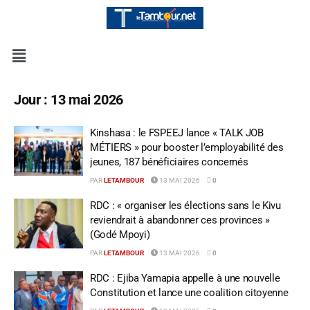
Jour :
13 mai 2026
Kinshasa : le FSPEEJ lance « TALK JOB
MÉTIERS » pour booster l’employabilité des
jeunes, 187 bénéficiaires concernés
PAR
LETAMBOUR
13 MAI 2026
0
RDC : « organiser les élections sans le Kivu
reviendrait à abandonner ces provinces »
(Godé Mpoyi)
PAR
LETAMBOUR
13 MAI 2026
0
RDC : Ejiba Yamapia appelle à une nouvelle
Constitution et lance une coalition citoyenne