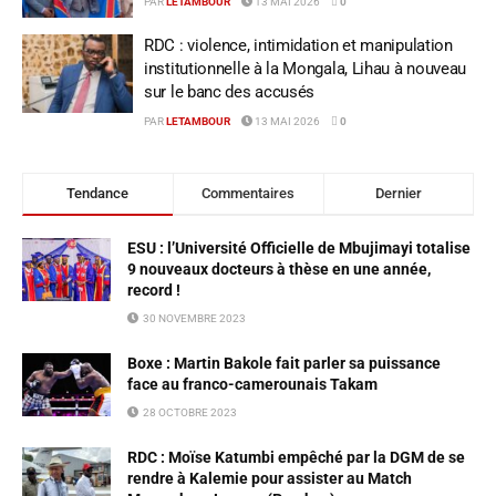
PAR
LETAMBOUR
13 MAI 2026
0
RDC : violence, intimidation et manipulation
institutionnelle à la Mongala, Lihau à nouveau
sur le banc des accusés
PAR
LETAMBOUR
13 MAI 2026
0
Tendance
Commentaires
Dernier
ESU : l’Université Officielle de Mbujimayi totalise
9 nouveaux docteurs à thèse en une année,
record !
30 NOVEMBRE 2023
Boxe : Martin Bakole fait parler sa puissance
face au franco-camerounais Takam
28 OCTOBRE 2023
RDC : Moïse Katumbi empêché par la DGM de se
rendre à Kalemie pour assister au Match