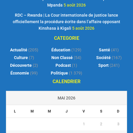
Mpanda
5 août 2026
RDC – Rwanda | La Cour internationale de justice lance
officiellement la procédure écrite dans l’affaire opposant
Kinshasa à Kigali
5 août 2026
CATEGORIE
Actualité
(205)
Éducation
(129)
Santé
(41)
Culture
(7)
Non Classé
(54)
Société
(167)
Découverte
(2)
Podcast
(1)
Sport
(241)
Économie
(99)
Politique
(1 379)
CALENDRIER
MAI 2026
L
M
M
J
V
S
D
1
2
3