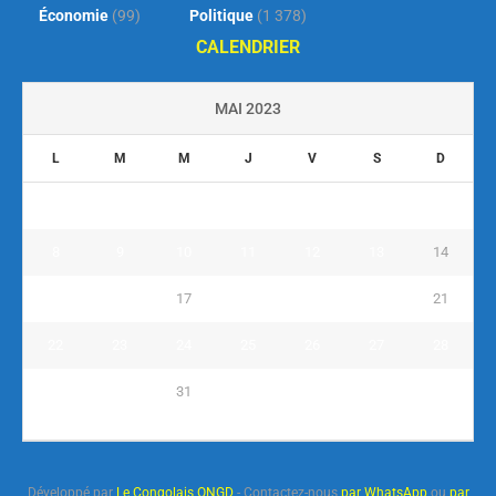
Économie
(99)
Politique
(1 378)
CALENDRIER
MAI 2023
L
M
M
J
V
S
D
1
2
3
4
5
6
7
8
9
10
11
12
13
14
15
16
17
18
19
20
21
22
23
24
25
26
27
28
29
30
31
« Avr
Juin »
Développé par
Le Congolais ONGD
- Contactez-nous
par WhatsApp
ou
par