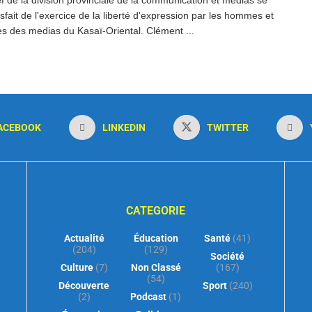
tisfait de l'exercice de la liberté d'expression par les hommes et
 des medias du Kasaï-Oriental. Clément ...
ACEBOOK
LINKEDIN
TWITTER
CATEGORIE
Actualité
Éducation
Santé
(41)
(204)
(129)
Société
Culture
(7)
Non Classé
(167)
(54)
Découverte
Sport
(240)
(2)
Podcast
(1)