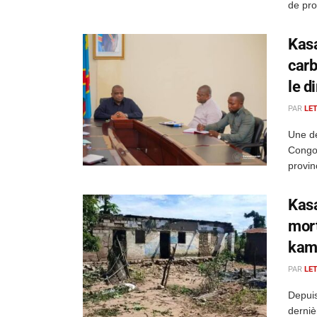
de pro
Kasa
carb
le d
PAR
LE
Une dé
Congo 
provin
Kasa
mort
kamb
PAR
LE
Depuis
derniè