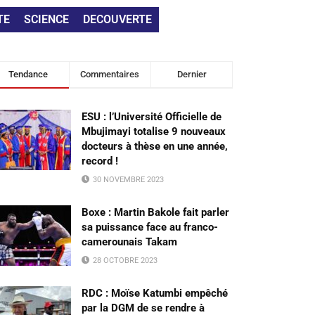
TE
SCIENCE
DECOUVERTE
Tendance
Commentaires
Dernier
ESU : l’Université Officielle de
Mbujimayi totalise 9 nouveaux
docteurs à thèse en une année,
record !
30 NOVEMBRE 2023
Boxe : Martin Bakole fait parler
sa puissance face au franco-
camerounais Takam
28 OCTOBRE 2023
RDC : Moïse Katumbi empêché
par la DGM de se rendre à