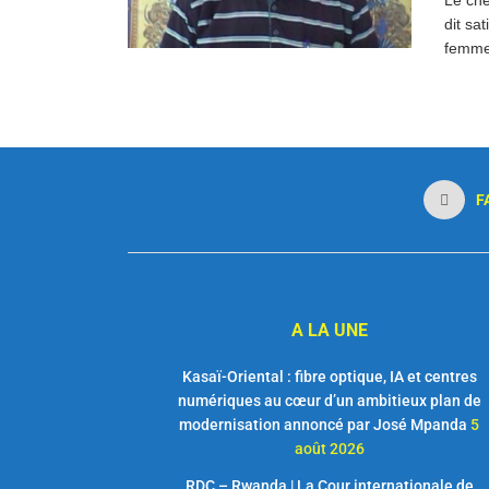
dit sa
femmes
F
A LA UNE
Kasaï-Oriental : fibre optique, IA et centres
numériques au cœur d’un ambitieux plan de
modernisation annoncé par José Mpanda
5
août 2026
RDC – Rwanda | La Cour internationale de