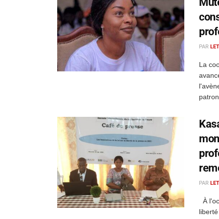
Mute
cons
pro
PAR
LE
La coo
avancé
l'avèn
patron
Kasa
mond
prof
reme
PAR
LE
À l'oc
libert