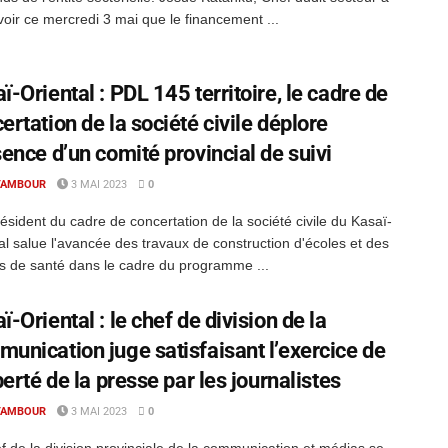
avoir ce mercredi 3 mai que le financement ...
ï-Oriental : PDL 145 territoire, le cadre de
ertation de la société civile déplore
sence d’un comité provincial de suivi
TAMBOUR
3 MAI 2023
0
sident du cadre de concertation de la société civile du Kasaï-
al salue l'avancée des travaux de construction d'écoles et des
s de santé dans le cadre du programme ...
ï-Oriental : le chef de division de la
unication juge satisfaisant l’exercice de
iberté de la presse par les journalistes
TAMBOUR
3 MAI 2023
0
f de la division provinciale de la communication et médias se