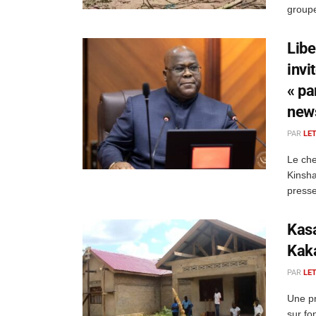
group
Libe
invi
« pa
new
PAR
LE
Le che
Kinsha
presse
Kasa
Kaka
PAR
LE
Une pr
sur fo