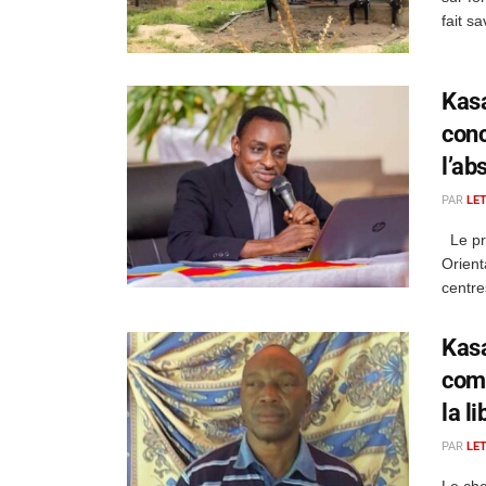
fait s
Kasa
conc
l’ab
PAR
LE
Le pré
Orient
centre
Kasa
comm
la l
PAR
LE
Le che