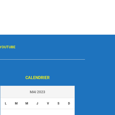
YOUTUBE
CALENDRIER
MAI 2023
L
M
M
J
V
S
D
1
2
3
4
5
6
7