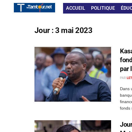
ACCUEIL
POLITIQUE
ÉDU
Jour :
3 mai 2023
Kasa
fond
par 
PAR
LE
Dans 
banque
financ
fonds s
Jour