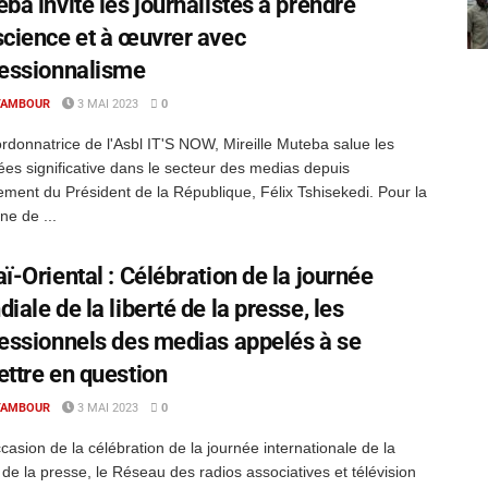
ba invite les journalistes à prendre
cience et à œuvrer avec
fessionnalisme
TAMBOUR
3 MAI 2023
0
rdonnatrice de l'Asbl IT'S NOW, Mireille Muteba salue les
es significative dans le secteur des medias depuis
ement du Président de la République, Félix Tshisekedi. Pour la
ne de ...
ï-Oriental : Célébration de la journée
iale de la liberté de la presse, les
essionnels des medias appelés à se
ttre en question
TAMBOUR
3 MAI 2023
0
casion de la célébration de la journée internationale de la
é de la presse, le Réseau des radios associatives et télévision