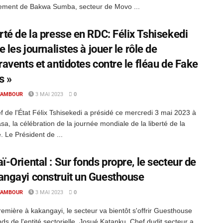
ement de Bakwa Sumba, secteur de Movo ...
rté de la presse en RDC: Félix Tshisekedi
te les journalistes à jouer le rôle de
ravents et antidotes contre le fléau de Fake
s »
TAMBOUR
3 MAI 2023
0
f de l'État Félix Tshisekedi a présidé ce mercredi 3 mai 2023 à
sa, la célébration de la journée mondiale de la liberté de la
. Le Président de ...
ï-Oriental : Sur fonds propre, le secteur de
ngayi construit un Guesthouse
TAMBOUR
3 MAI 2023
0
emière à kakangayi, le secteur va bientôt s'offrir Guesthouse
nds de l'entité sectorielle. Josué Katanku, Chef dudit secteur a