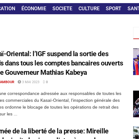
CATION
ÉCONOMIE
SOCIETE
CULTURE
SPORT
SAN
ï-Oriental: l’IGF suspend la sortie des
s dans tous les comptes bancaires ouverts
le Gouverneur Mathias Kabeya
TAMBOUR
3 MAI 2023
0
une correspondance adressée aux responsables de toutes les
s commerciales du Kasaï-Oriental, l'inspection générale des
es ordonne le blocage de toutes les opérations de retrait des
ur les ...
née de la liberté de la presse: Mireille