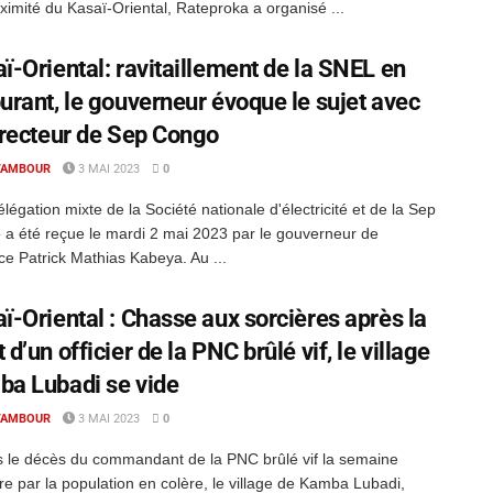
ximité du Kasaï-Oriental, Rateproka a organisé ...
ï-Oriental: ravitaillement de la SNEL en
urant, le gouverneur évoque le sujet avec
irecteur de Sep Congo
TAMBOUR
3 MAI 2023
0
légation mixte de la Société nationale d'électricité et de la Sep
a été reçue le mardi 2 mai 2023 par le gouverneur de
ce Patrick Mathias Kabeya. Au ...
ï-Oriental : Chasse aux sorcières après la
 d’un officier de la PNC brûlé vif, le village
a Lubadi se vide
TAMBOUR
3 MAI 2023
0
 le décès du commandant de la PNC brûlé vif la semaine
re par la population en colère, le village de Kamba Lubadi,