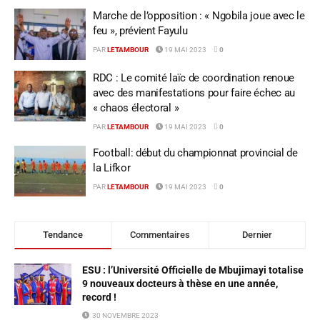
Marche de l’opposition : « Ngobila joue avec le
feu », prévient Fayulu
PAR
LETAMBOUR
19 MAI 2023
0
RDC : Le comité laïc de coordination renoue
avec des manifestations pour faire échec au
« chaos électoral »
PAR
LETAMBOUR
19 MAI 2023
0
Football: début du championnat provincial de
la Lifkor
PAR
LETAMBOUR
19 MAI 2023
0
Tendance
Commentaires
Dernier
ESU : l’Université Officielle de Mbujimayi totalise
9 nouveaux docteurs à thèse en une année,
record !
30 NOVEMBRE 2023