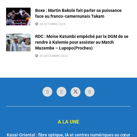
Boxe : Martin Bakole fait parler sa puissance
face au franco-camerounais Takam
28 OCTOBRE 2023
RDC : Moïse Katumbi empêché par la DGM de se
rendre à Kalemie pour assister au Match
Mazembe – Lupopo(Proches)
30 DÉCEMBRE 2023
A LA UNE
Kasaï-Oriental : fibre optique, IA et centres numériques au cœur