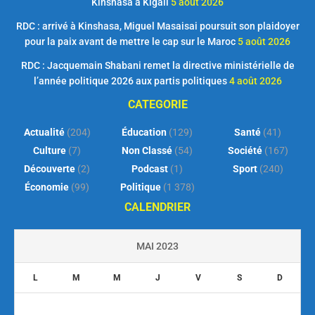
Kinshasa à Kigali
5 août 2026
RDC : arrivé à Kinshasa, Miguel Masaisai poursuit son plaidoyer
pour la paix avant de mettre le cap sur le Maroc
5 août 2026
RDC : Jacquemain Shabani remet la directive ministérielle de
l’année politique 2026 aux partis politiques
4 août 2026
CATEGORIE
Actualité
(204)
Éducation
(129)
Santé
(41)
Culture
(7)
Non Classé
(54)
Société
(167)
Découverte
(2)
Podcast
(1)
Sport
(240)
Économie
(99)
Politique
(1 378)
CALENDRIER
MAI 2023
L
M
M
J
V
S
D
1
2
3
4
5
6
7