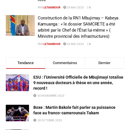
PAR
LETAMBOUR
29 MAI 2023
0
Construction de la RN1 Mbujimay – Kabeya
Kamuanga : « le dossier SAMCRETE a été
arbitré par le Chef de l’État lui-même » (
Ministre provincial des infrastructures)
PAR
LETAMBOUR
29 MAI 2023
0
Tendance
Commentaires
Dernier
ESU : l’Université Officielle de Mbujimayi totalise
9 nouveaux docteurs à thèse en une année,
record !
30 NOVEMBRE 2023
Boxe : Martin Bakole fait parler sa puissance
face au franco-camerounais Takam
28 OCTOBRE 2023