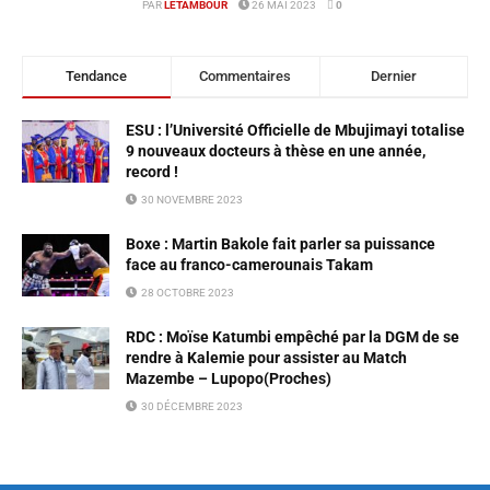
PAR
LETAMBOUR
26 MAI 2023
0
Tendance
Commentaires
Dernier
ESU : l’Université Officielle de Mbujimayi totalise
9 nouveaux docteurs à thèse en une année,
record !
30 NOVEMBRE 2023
Boxe : Martin Bakole fait parler sa puissance
face au franco-camerounais Takam
28 OCTOBRE 2023
RDC : Moïse Katumbi empêché par la DGM de se
rendre à Kalemie pour assister au Match
Mazembe – Lupopo(Proches)
30 DÉCEMBRE 2023