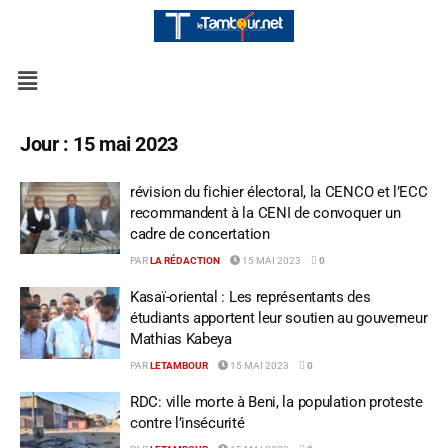
Jour :
15 mai 2023
révision du fichier électoral, la CENCO et l’ECC
recommandent à la CENI de convoquer un
cadre de concertation
PAR
LA RÉDACTION
15 MAI 2023
0
Kasaï-oriental : Les représentants des
étudiants apportent leur soutien au gouverneur
Mathias Kabeya
PAR
LETAMBOUR
15 MAI 2023
0
RDC: ville morte à Beni, la population proteste
contre l’insécurité