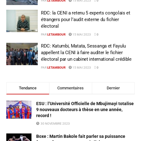
PAR
LETAMBOUR
15 MAI 2023
0
RDC: la CENI a retenu 5 experts congolais et
étrangers pour l’audit externe du fichier
électoral
PAR
LETAMBOUR
15 MAI 2023
0
RDC: Katumbi, Matata, Sessanga et Fayulu
appellent la CENI à faire auditer le fichier
électoral par un cabinet international crédible
PAR
LETAMBOUR
15 MAI 2023
0
Tendance
Commentaires
Dernier
ESU : l’Université Officielle de Mbujimayi totalise
9 nouveaux docteurs à thèse en une année,
record !
30 NOVEMBRE 2023
Boxe : Martin Bakole fait parler sa puissance