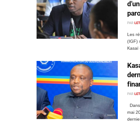
d’un
paro
PAR
LE
Les ré
(IGF) 
Kasaï 
Kasa
dern
fina
PAR
LE
Dans 
mai 20
dernie