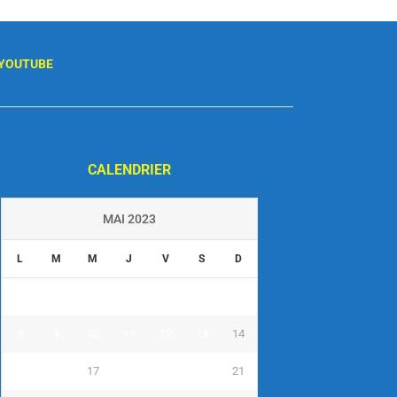
YOUTUBE
CALENDRIER
MAI 2023
L
M
M
J
V
S
D
1
2
3
4
5
6
7
8
9
10
11
12
13
14
15
16
17
18
19
20
21