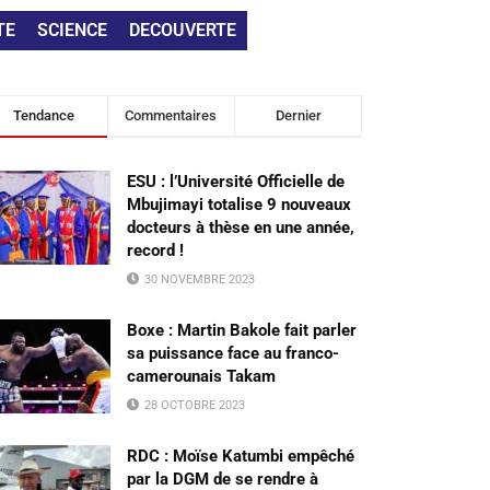
TE
SCIENCE
DECOUVERTE
Tendance
Commentaires
Dernier
ESU : l’Université Officielle de
Mbujimayi totalise 9 nouveaux
docteurs à thèse en une année,
record !
30 NOVEMBRE 2023
Boxe : Martin Bakole fait parler
sa puissance face au franco-
camerounais Takam
28 OCTOBRE 2023
RDC : Moïse Katumbi empêché
par la DGM de se rendre à