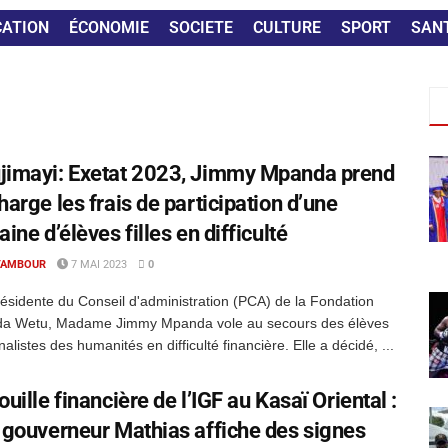
CATION
ÉCONOMIE
SOCIETE
CULTURE
SPORT
SAN
jimayi: Exetat 2023, Jimmy Mpanda prend
harge les frais de participation d’une
aine d’élèves filles en difficulté
TAMBOUR
7 MAI 2023
0
sidente du Conseil d'administration (PCA) de la Fondation
a Wetu, Madame Jimmy Mpanda vole au secours des élèves
finalistes des humanités en difficulté financière. Elle a décidé, ...
ouille financière de l’IGF au Kasaï Oriental :
 gouverneur Mathias affiche des signes