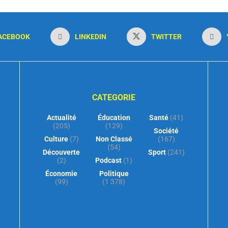
ACEBOOK
LINKEDIN
TWITTER
CATEGORIE
Actualité
Éducation
Santé
(41)
(205)
(129)
Société
Culture
(7)
Non Classé
(167)
(54)
Découverte
Sport
(241)
(2)
Podcast
(1)
Économie
Politique
(99)
(1 378)