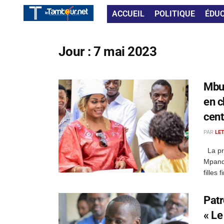
ACCUEIL
POLITIQUE
ÉDU
Jour :
7 mai 2023
Mbu
en c
cent
PAR
LE
La pré
Mpand
filles 
Patr
« Le