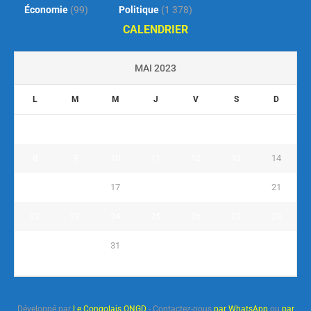
Économie
(99)
Politique
(1 378)
CALENDRIER
MAI 2023
L
M
M
J
V
S
D
1
2
3
4
5
6
7
8
9
10
11
12
13
14
15
16
17
18
19
20
21
22
23
24
25
26
27
28
29
30
31
« Avr
Juin »
Développé par
Le Congolais ONGD
- Contactez-nous
par WhatsApp
ou
par