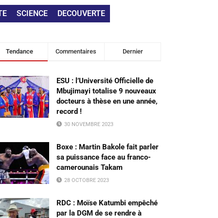
TE
SCIENCE
DECOUVERTE
Tendance
Commentaires
Dernier
ESU : l’Université Officielle de
Mbujimayi totalise 9 nouveaux
docteurs à thèse en une année,
record !
30 NOVEMBRE 2023
Boxe : Martin Bakole fait parler
sa puissance face au franco-
camerounais Takam
28 OCTOBRE 2023
RDC : Moïse Katumbi empêché
par la DGM de se rendre à