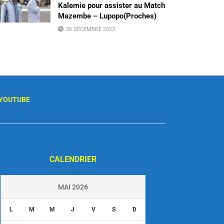
Kalemie pour assister au Match
Mazembe – Lupopo(Proches)
30 DÉCEMBRE 2023
YOUTUBE
CALENDRIER
MAI 2026
L
M
M
J
V
S
D