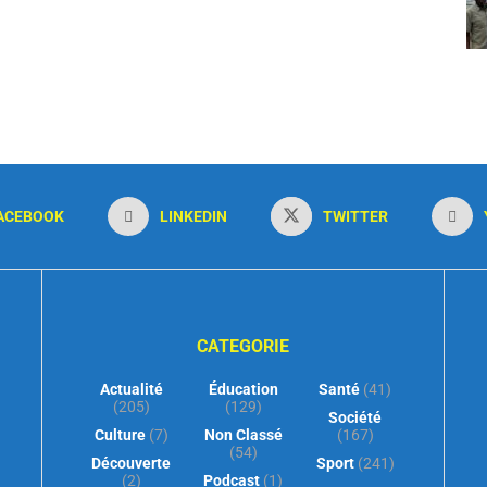
ACEBOOK
LINKEDIN
TWITTER
CATEGORIE
Actualité
Éducation
Santé
(41)
(205)
(129)
Société
Culture
(7)
Non Classé
(167)
(54)
Découverte
Sport
(241)
(2)
Podcast
(1)