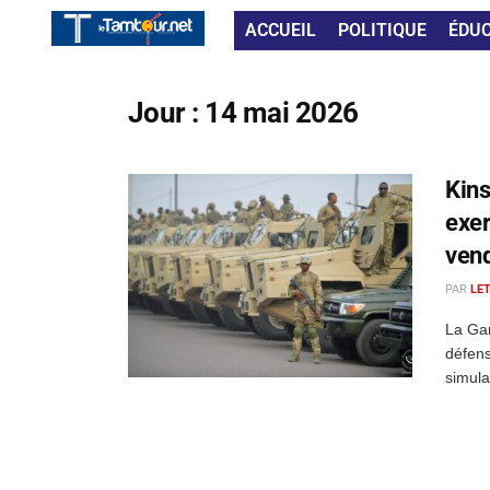
ACCUEIL
POLITIQUE
ÉDU
Jour :
14 mai 2026
Kins
exer
vend
PAR
LE
La Gar
défens
simula