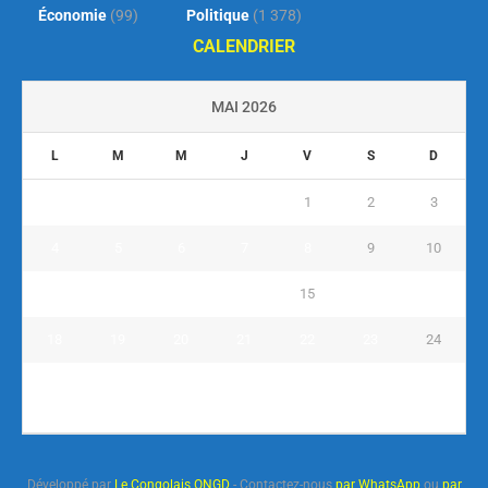
Économie
(99)
Politique
(1 378)
CALENDRIER
MAI 2026
L
M
M
J
V
S
D
1
2
3
4
5
6
7
8
9
10
11
12
13
14
15
16
17
18
19
20
21
22
23
24
25
26
27
28
29
30
31
« Avr
Juin »
Développé par
Le Congolais ONGD
- Contactez-nous
par WhatsApp
ou
par