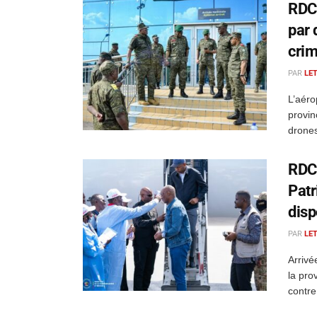
RDC 
par 
crim
PAR
LE
L’aéro
provin
drones
RDC 
Patr
disp
PAR
LE
Arrivé
la prov
contre