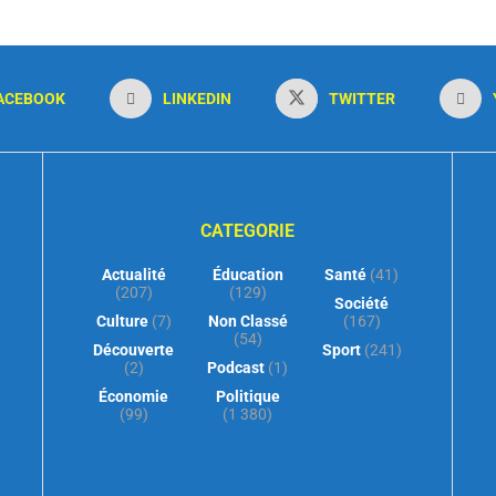
ACEBOOK
LINKEDIN
TWITTER
CATEGORIE
Actualité
Éducation
Santé
(41)
(207)
(129)
Société
Culture
(7)
Non Classé
(167)
(54)
Découverte
Sport
(241)
(2)
Podcast
(1)
Économie
Politique
(99)
(1 380)