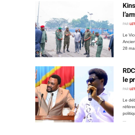
Kins
l’ar
PAR
LE
Le Vic
Ancien
28 mai
RDC 
le p
PAR
LE
Le déb
référe
politi
...