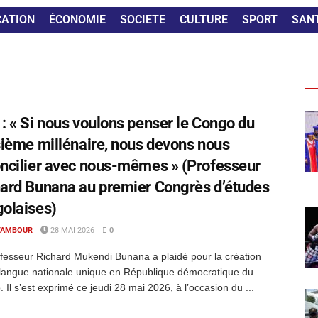
CATION
ÉCONOMIE
SOCIETE
CULTURE
SPORT
SAN
: « Si nous voulons penser le Congo du
sième millénaire, nous devons nous
ncilier avec nous-mêmes » (Professeur
ard Bunana au premier Congrès d’études
olaises)
TAMBOUR
28 MAI 2026
0
fesseur Richard Mukendi Bunana a plaidé pour la création
langue nationale unique en République démocratique du
 Il s’est exprimé ce jeudi 28 mai 2026, à l’occasion du ...