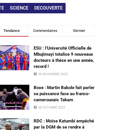
TE
SCIENCE
DECOUVERTE
Tendance
Commentaires
Dernier
ESU : l’Université Officielle de
Mbujimayi totalise 9 nouveaux
docteurs à thèse en une année,
record !
30 NOVEMBRE 2023
Boxe : Martin Bakole fait parler
sa puissance face au franco-
camerounais Takam
28 OCTOBRE 2023
RDC : Moïse Katumbi empêché
par la DGM de se rendre à