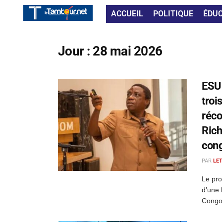
ACCUEIL
POLITIQUE
ÉDU
Jour :
28 mai 2026
ESU 
troi
réco
Rich
cong
PAR
LE
Le pro
d’une 
Congo.