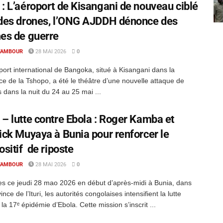
: L’aéroport de Kisangani de nouveau ciblé
des drones, l’ONG AJDDH dénonce des
es de guerre
TAMBOUR
28 MAI 2026
0
port international de Bangoka, situé à Kisangani dans la
ce de la Tshopo, a été le théâtre d’une nouvelle attaque de
 dans la nuit du 24 au 25 mai ...
– lutte contre Ebola : Roger Kamba et
ick Muyaya à Bunia pour renforcer le
ositif de riposte
TAMBOUR
28 MAI 2026
0
es ce jeudi 28 mao 2026 en début d’après-midi à Bunia, dans
ince de l’Ituri, les autorités congolaises intensifient la lutte
 la 17ᵉ épidémie d’Ebola. Cette mission s’inscrit ...