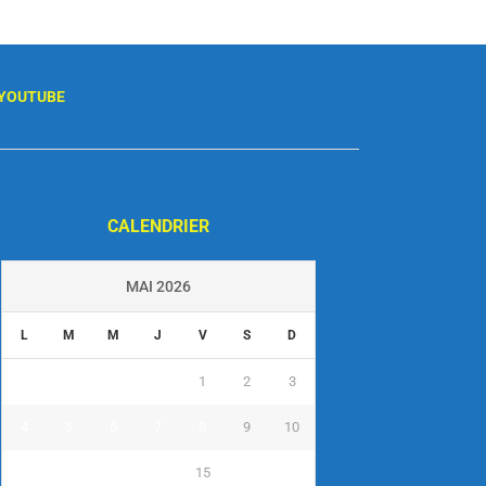
YOUTUBE
CALENDRIER
MAI 2026
L
M
M
J
V
S
D
1
2
3
4
5
6
7
8
9
10
11
12
13
14
15
16
17