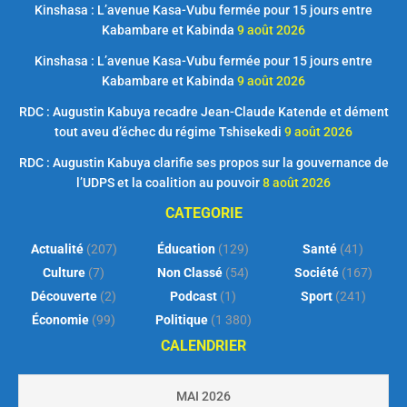
Kinshasa : L’avenue Kasa-Vubu fermée pour 15 jours entre
Kabambare et Kabinda
9 août 2026
Kinshasa : L’avenue Kasa-Vubu fermée pour 15 jours entre
Kabambare et Kabinda
9 août 2026
RDC : Augustin Kabuya recadre Jean-Claude Katende et dément
tout aveu d’échec du régime Tshisekedi
9 août 2026
RDC : Augustin Kabuya clarifie ses propos sur la gouvernance de
l’UDPS et la coalition au pouvoir
8 août 2026
CATEGORIE
Actualité
(207)
Éducation
(129)
Santé
(41)
Culture
(7)
Non Classé
(54)
Société
(167)
Découverte
(2)
Podcast
(1)
Sport
(241)
Économie
(99)
Politique
(1 380)
CALENDRIER
MAI 2026